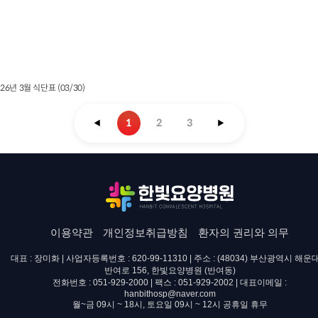
26년 3월 식단표 (03/30)
1
2
3
◀
▶
이용약관
개인정보취급방침
환자의 권리와 의무
대표 : 장미화 | 사업자등록번호 : 620-99-11310 | 주소 : (48034) 부산광역시 해운
반여로 156, 한빛요양병원 (반여동)
전화번호 : 051-929-2000 | 팩스 : 051-929-2002 | 대표이메일 :
hanbithosp@naver.com
월~금 09시 ~ 18시, 토요일 09시 ~ 12시 공휴일 휴무